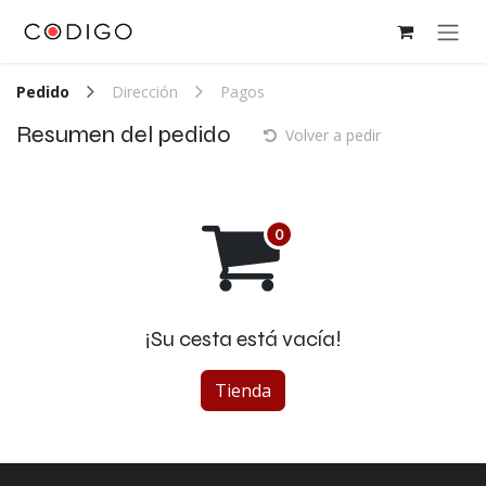
Ir al contenido
Pedido
Dirección
Pagos
Resumen del pedido
Volver a pedir
¡Su cesta está vacía!
Tienda