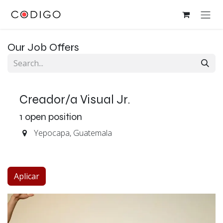
Skip to Content
Our Job Offers
Creador/a Visual Jr.
1
open position
Yepocapa
,
Guatemala
Aplicar